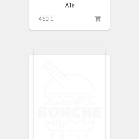
Ale
4,50
€