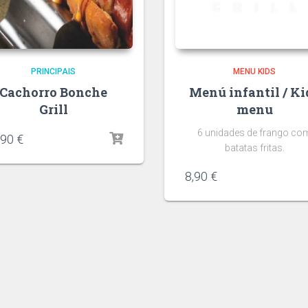
PRINCIPAIS
MENU KIDS
Cachorro Bonche
Menú infantil / Ki
Grill
menu
6 unidades de frango co
,90
€
batatas fritas.
8,90
€