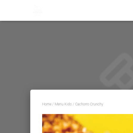
Home
/
Menu Kids
/ Cachorro Crunchy