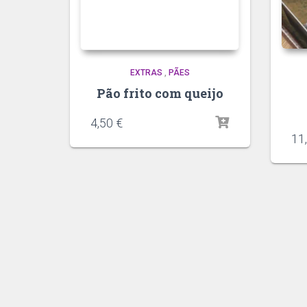
EXTRAS
,
PÃES
Pão frito com queijo
4,50
€
11