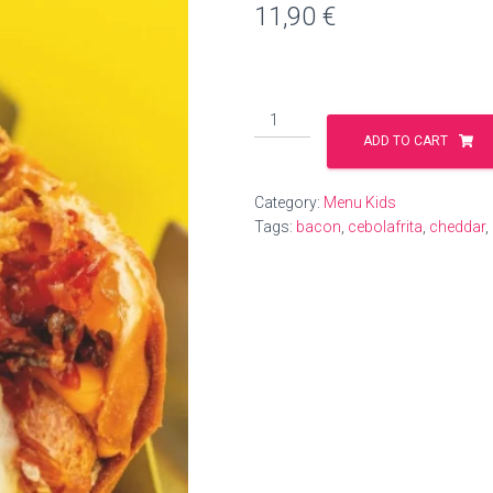
11,90
€
ADD TO CART
Category:
Menu Kids
Tags:
bacon
,
cebolafrita
,
cheddar
,